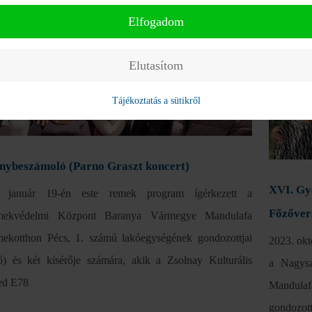
ális Centrum és Az Alternatíva Ifjúsági Iroda
foglalko
Elfogadom
Vármegy
Elutasítom
Tájékoztatás a sütikről
nybeszámoló (Parno Graszt koncert)
XVI. Gy
. január 19-én este remek program ígérkezett a
Főzőver
mekvédelmi Központ Baranya Vármegye Mandulafa
ekotthon Pécs, 1. számú lakóegységének gondozottjai
2023. okt
ő) és két kísérője számára, akik a Zsolnay Kulturális
a Nagysz
ed E78
Mandula
gondozott