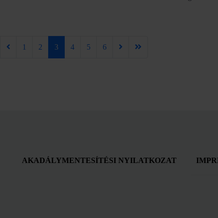
1
2
3
4
5
6
AKADÁLYMENTESÍTÉSI NYILATKOZAT
IMPR