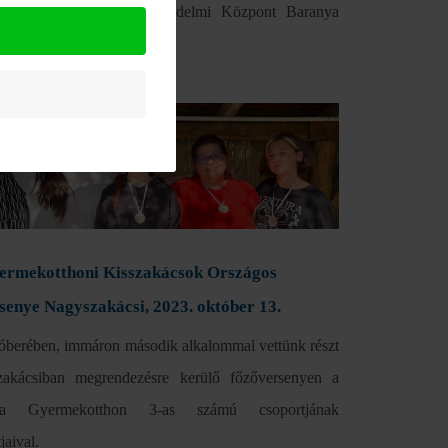
zást tartottak a Gyermekvédelmi Központ Baranya
e
ermekotthoni Kisszakácsok Országos
senye Nagyszakácsi, 2023. október 13.
óberében, immáron második alkalommal vettünk részt
akácsiban megrendezésre kerülő főzőversenyen a
fa Gyermekotthon 3-as számú csoportjának
jaival.