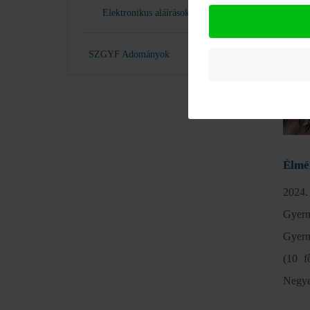
Region
Elektronikus aláírások
SZGYF Adományok
Élmé
2024
Gyer
Gyerm
(10 f
Negy