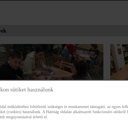
rek
kon sütiket használunk
ram beszámoló
Drogpre
Gyerme
is 9-én délután a Mandulafa Gyermekotthonban került
ldal működéséhez feltétlenül szükséges és munkamenet támogató, az egyes fe
tiket (cookies) használunk. A Hatóság oldalán alkalmazott funkcionális sütikről 
ndezésre a Szenvedélyek Napja elnevezésű program az
2024. ja
gomb megnyomásával érhető el.
 Közalapítvány szervezésében, a Kamasz Addiktológiai
Családv