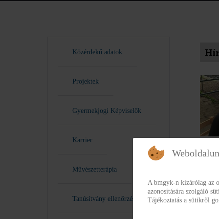
Hí
Közérdekű adatok
Projektek
Gyermekjogi Képviselők
Karrier
Weboldalun
Prog
Művészetterápia
Ápril
A bmgyk-n kizárólag az o
azonosítására szolgáló sü
megre
Tanúsítvány ellenőrzés
Tájékoztatás a sütikről 
Indit