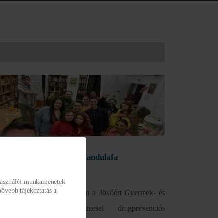
venciós foglalkozás a Mandulafa
kotthonban
lhasználói munkamenetek
bővebb tájékoztatás a
nuár 11-én az Árral Szemben a Jövőért Gyermek- és
édelmi Szolgálat önkéntesei drogprevenciós