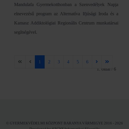
Mandulafa Gyermekotthonban a Szenvedélyek Napja
elnevezésű program az Alternatíva Ifjúsági Iroda és a
Kamasz Addiktológiai Regionális Centrum munkatársai
segítségével.
1
2
3
4
5
6
1. oldal / 6
© GYERMEKVÉDELMI KÖZPONT BARANYA VÁRMEGYE 2016 - 2026
Developed by SZGYF Informatikai Főosztály