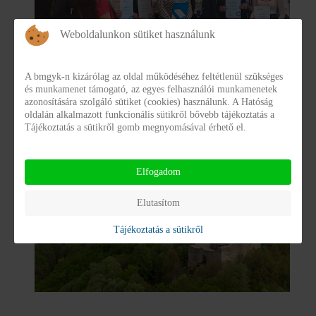
Weboldalunkon sütiket használunk
Siker a K&H Csoport és a K&H Egészséges
Társadalomért Alapítvány közös pályázatán
A bmgyk-n kizárólag az oldal működéséhez feltétlenül szükséges
és munkamenet támogató, az egyes felhasználói munkamenetek
azonosítására szolgáló sütiket (cookies) használunk. A Hatóság
A K&H Csoport a K&H Egészséges Társadalomért
oldalán alkalmazott funkcionális sütikről bővebb tájékoztatás a
Alapítvánnyal közösen 2024. novemberében pályázatot
Tájékoztatás a sütikről gomb megnyomásával érhető el.
hirdetett gyermekvédelmi szakellátásban, illetve
utógondozói ellátásban részesülő vagy onnan
Elfogadom
Elutasítom
Tájékoztatás a sütikről