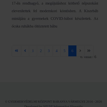
17-én rendhagyó, a megújuláshoz köthető népszokást
elevenítettek fel modernkori köntösben. A Kiszebáb
mintájára a gyermekek COVID-bábot készítettek. Az
ócska ruhákba öltöztetett bábu
1
2
3
4
5
6
6. oldal / 6
© GYERMEKVÉDELMI KÖZPONT BARANYA VÁRMEGYE 2016 - 2026
Developed by SZGYF Informatikai Főosztály