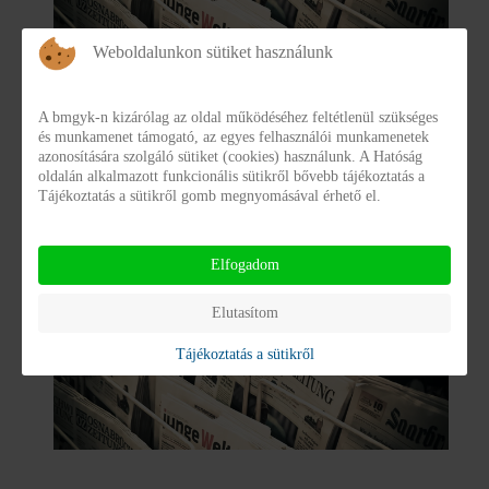
Weboldalunkon sütiket használunk
Rajzok a karanténból
A bmgyk-n kizárólag az oldal működéséhez feltétlenül szükséges
Kiállítás, a baranyai gyermekotthonokban és
és munkamenet támogató, az egyes felhasználói munkamenetek
lakásotthonokban élő gyermekek alkotásaiból. A kiállítást
azonosítására szolgáló sütiket (cookies) használunk. A Hatóság
oldalán alkalmazott funkcionális sütikről bővebb tájékoztatás a
2021. szeptember 22-én dr. Őri László, a Baranya
Tájékoztatás a sütikről gomb megnyomásával érhető el.
Megyei Önkormányzat Közgyűlésének Elnöke nyitotta
meg, közvetlen gondolatokkal
Elfogadom
Elutasítom
Tájékoztatás a sütikről