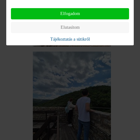
Elfogadom
Elutasítom
Tájékoztatás a sütikről