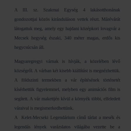
A III. sz. Szakmai Egység 4 lakásotthonának
gondozottjai közös kiránduláson vettek részt. Márévárát
látogattuk meg, amely egy hajdani középkori lovagvár a
Mecsek hegység északi, 340 méter magas, erdős kis
hegycsúcsán áll.
Magyaregregyi várnak is hívják, a közelében lévő
községről. A várban két kisebb kiállítást is megnézhettük.
A földszinti termekben a vár építésének történetét
kísérhettük figyelemmel, melyben egy animációs film is
segített. A vár makettjén kívül a környék többi, elfeledett
váraival is megismerkedhettünk.
A Kelet-Mecseki Legendárium című tárlat a mesék és
legendás lények varázslatos világába vezette be a