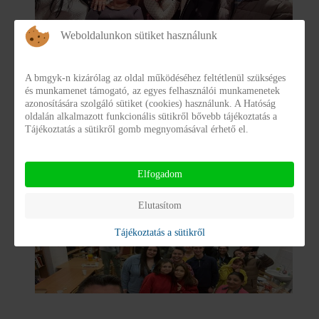
Weboldalunkon sütiket használunk
Élménybeszámoló (Parno Graszt koncert)
A bmgyk-n kizárólag az oldal működéséhez feltétlenül szükséges
2024. január 19-én este remek program ígérkezett a
és munkamenet támogató, az egyes felhasználói munkamenetek
Gyermekvédelmi Központ Baranya Vármegye
azonosítására szolgáló sütiket (cookies) használunk. A Hatóság
oldalán alkalmazott funkcionális sütikről bővebb tájékoztatás a
Mandulafa Gyermekotthon Pécs, 1. számú
Tájékoztatás a sütikről gomb megnyomásával érhető el.
lakóegységének gondozottjai (10 fő) és két kísérője
számára, akik a Zsolnay Kulturális Negyed E78
Elfogadom
Elutasítom
Tájékoztatás a sütikről