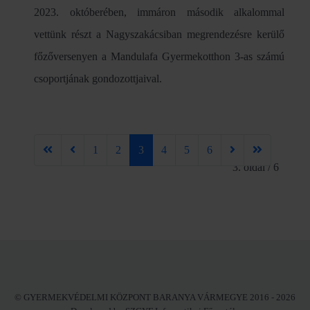
2023. októberében, immáron második alkalommal
vettünk részt a Nagyszakácsiban megrendezésre kerülő
főzőversenyen a Mandulafa Gyermekotthon 3-as számú
csoportjának gondozottjaival.
1
2
3
4
5
6
3. oldal / 6
© GYERMEKVÉDELMI KÖZPONT BARANYA VÁRMEGYE 2016 - 2026