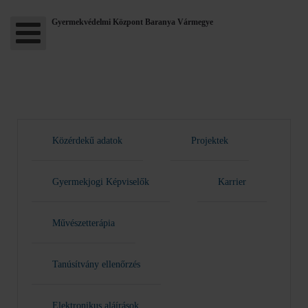
Gyermekvédelmi Központ Baranya Vármegye
Közérdekű adatok
Projektek
Gyermekjogi Képviselők
Karrier
Művészetterápia
Tanúsítvány ellenőrzés
Elektronikus aláírások