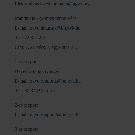
Elektronikus levélcím:
pgyo@pgyo.org
Mandulafa Gyermekotthon Pécs
E-mail:
pgyo.titkarsag@bmgyk.hu
Tel.: 72/311-206
Cím: 7621 Pécs, Megye utca 24.
1-es csoport
Nevelő: Barta Gyöngyi
E-mail:
pgyo.csoport1@bmgyk.hu
Tel.: 36/30-691-6185
2-es csoport
E-mail:
pgyo.csoport2@bmgyk.hu
3-as csoport