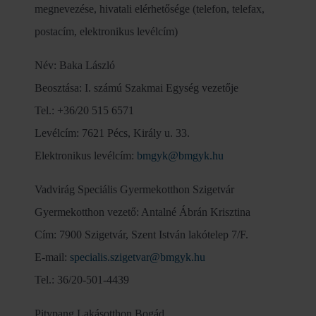
megnevezése, hivatali elérhetősége (telefon, telefax,
postacím, elektronikus levélcím)
Név: Baka László
Beosztása: I. számú Szakmai Egység vezetője
Tel.: +36/20 515 6571
Levélcím: 7621 Pécs, Király u. 33.
Elektronikus levélcím:
bmgyk@bmgyk.hu
Vadvirág Speciális Gyermekotthon Szigetvár
Gyermekotthon vezető: Antalné Ábrán Krisztina
Cím: 7900 Szigetvár, Szent István lakótelep 7/F.
E-mail:
specialis.szigetvar@bmgyk.hu
Tel.: 36/20-501-4439
Pitypang Lakásotthon Bogád