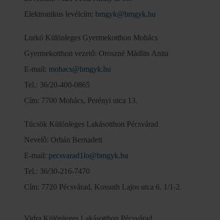
Elektronikus levélcím:
bmgyk@bmgyk.hu
Lurkó Különleges Gyermekotthon Mohács
Gyermekotthon vezető: Oroszné Mádlits Anita
E-mail:
mohacs@bmgyk.hu
Tel.: 36/20-400-0865
Cím: 7700 Mohács, Perényi utca 13.
Tücsök Különleges Lakásotthon Pécsvárad
Nevelő: Orbán Bernadett
E-mail:
pecsvarad1lo@bmgyk.hu
Tel.: 36/30-216-7470
Cím: 7720 Pécsvárad, Kossuth Lajos utca 6. 1/1-2.
Vidra Különleges Lakásotthon Pécsvárad