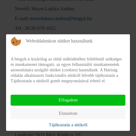
Nevelő: Mayer-Lukács Andrea
E-mail:
mayerlukacs.andrea@bmgyk.hu
Tel.: 36/30-979-1652
Cím: 7720 Pécsvárad, November 29. utca 17.
Weboldalunkon sütiket használunk
Gesztenye Különleges Lakásotthon Komló
A bmgyk-n kizárólag az oldal működéséhez feltétlenül szükséges
Nevelő: Szűcs Mihály
és munkamenet támogató, az egyes felhasználói munkamenetek
azonosítására szolgáló sütiket (cookies) használunk. A Hatóság
E-mail:
komlo.munkacsy106@bmgyk.hu
oldalán alkalmazott funkcionális sütikről bővebb tájékoztatás a
Tájékoztatás a sütikről gomb megnyomásával érhető el.
Tel.: 36/30-160-3249
Cím: 7300 Komló, Munkácsy Mihály utca 106.
Elfogadom
Név: Kisárki Judit
Elutasítom
Beosztása: III. számú Szakmai Egység vezetője
Tel.: +36/20-326-1920
Tájékoztatás a sütikről
Levélcím: 7621 Pécs, Király u. 33.