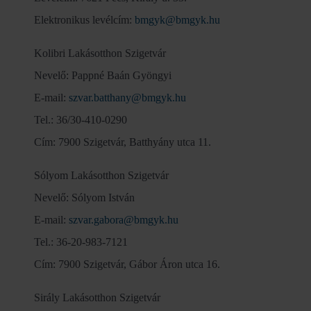
Elektronikus levélcím:
bmgyk@bmgyk.hu
Kolibri Lakásotthon Szigetvár
Nevelő: Pappné Baán Gyöngyi
E-mail:
szvar.batthany@bmgyk.hu
Tel.: 36/30-410-0290
Cím: 7900 Szigetvár, Batthyány utca 11.
Sólyom Lakásotthon Szigetvár
Nevelő: Sólyom István
E-mail:
szvar.gabora@bmgyk.hu
Tel.: 36-20-983-7121
Cím: 7900 Szigetvár, Gábor Áron utca 16.
Sirály Lakásotthon Szigetvár