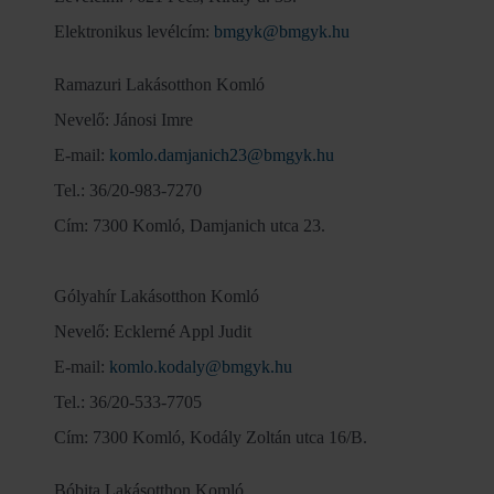
Elektronikus levélcím:
bmgyk@bmgyk.hu
Ramazuri Lakásotthon Komló
Nevelő: Jánosi Imre
E-mail:
komlo.damjanich23@bmgyk.hu
Tel.: 36/20-983-7270
Cím: 7300 Komló, Damjanich utca 23.
Gólyahír Lakásotthon Komló
Nevelő: Ecklerné Appl Judit
E-mail:
komlo.kodaly@bmgyk.hu
Tel.: 36/20-533-7705
Cím: 7300 Komló, Kodály Zoltán utca 16/B.
Bóbita Lakásotthon Komló