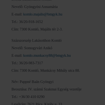
Nevelő: Gyöngyösi Annamária
E-mail:
komlo.majalis@bmgyk.hu
Tel.: 36/20-918-1652
Cím: 7300 Komló, Majális tér 2-3.
Százszorszép Lakásotthon Komló
Nevelő: Somogyvári Anikó
E-mail:
komlo.munkacsy88@bmgyk.hu
Tel.: 36/20-983-7317
Cím: 7300 Komló, Munkácsy Mihály utca 88.
Név: Pappné Baán Gyöngyi
Beosztása: IV. számú Szakmai Egység vezetője
Tel.: +36/30 410 0290
Levélcím: 7621 Pécs, Király u. 33.