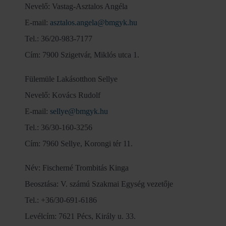
Nevelő: Vastag-Asztalos Angéla
E-mail:
asztalos.angela@bmgyk.hu
Tel.: 36/20-983-7177
Cím: 7900 Szigetvár, Miklós utca 1.
Fülemüle Lakásotthon Sellye
Nevelő: Kovács Rudolf
E-mail:
sellye@bmgyk.hu
Tel.: 36/30-160-3256
Cím: 7960 Sellye, Korongi tér 11.
Név: Fischerné Trombitás Kinga
Beosztása: V. számú Szakmai Egység vezetője
Tel.: +36/30-691-6186
Levélcím: 7621 Pécs, Király u. 33.