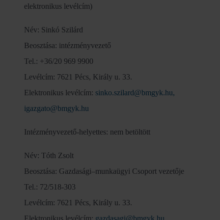
elektronikus levélcím)
Név: Sinkó Szilárd
Beosztása: intézményvezető
Tel.: +36/20 969 9900
Levélcím: 7621 Pécs, Király u. 33.
Elektronikus levélcím:
sinko.szilard@bmgyk.hu,
igazgato@bmgyk.hu
Intézményvezető-helyettes: nem betöltött
Név: Tóth Zsolt
Beosztása: Gazdasági–munkaügyi Csoport vezetője
Tel.: 72/518-303
Levélcím: 7621 Pécs, Király u. 33.
Elektronikus levélcím:
gazdasagi@bmgyk.hu