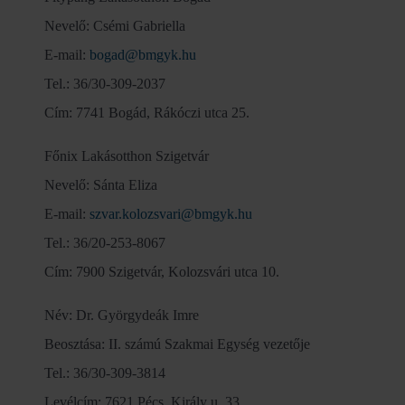
Nevelő: Csémi Gabriella
E-mail:
bogad@bmgyk.hu
Tel.: 36/30-309-2037
Cím: 7741 Bogád, Rákóczi utca 25.
Főnix Lakásotthon Szigetvár
Nevelő: Sánta Eliza
E-mail:
szvar.kolozsvari@bmgyk.hu
Tel.: 36/20-253-8067
Cím: 7900 Szigetvár, Kolozsvári utca 10.
Név: Dr. Györgydeák Imre
Beosztása: II. számú Szakmai Egység vezetője
Tel.: 36/30-309-3814
Levélcím: 7621 Pécs, Király u. 33.