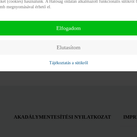
tiket (cookies) használunk. A Hatóság oldalán alkalmazott funkcionális sütikről 
gomb megnyomásával érhető el.
Ordering
Elfogadom
Elutasítom
Tájékoztatás a sütikről
AKADÁLYMENTESÍTÉSI NYILATKOZAT
IMPR