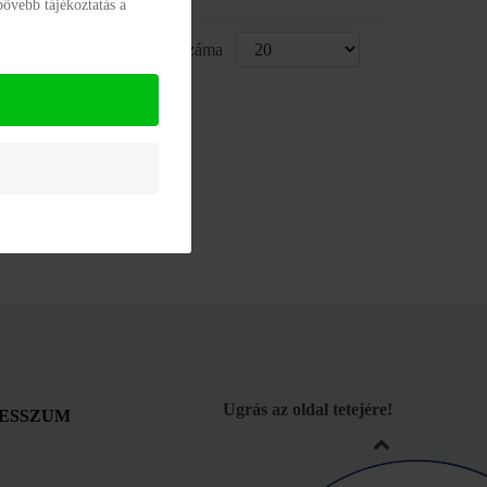
bővebb tájékoztatás a
Kijelzettek száma
Ugrás az oldal tetejére!
ESSZUM