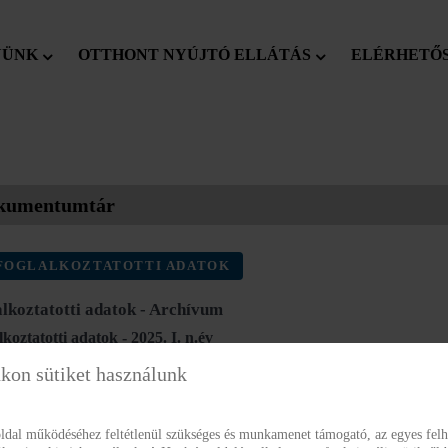
YÜNK
OTTHONT NYÚJTÓ ELLÁTÁS
ELÉRHETŐ
kumentumtár
FOGLALKOZTATOTTI ADATOK
lkoztatotti adatok - Archívum
koztatotti adatok - 2025. I. n.év
glalkoztatotti_adatok_2025_1.pdf
kon sütiket használunk
koztatotti adatok - 2025. II. n.év
ldal működéséhez feltétlenül szükséges és munkamenet támogató, az egyes fe
glalkoztatotti_Adatok_2025.pdf