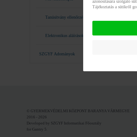
azonosítására szolgáló sü
Tájékoztatás a sütikről 
Tanúsítvány ellenőrzés
Elektronikus aláírások
SZGYF Adományok
© GYERMEKVÉDELMI KÖZPONT BARANYA VÁRMEGYE
2016 - 2026
Developed by SZGYF Informatikai Főosztály
for Gantry 5.