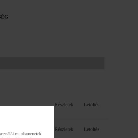
SÉG
Részletek
Letöltés
Részletek
Letöltés
lhasználói munkamenetek