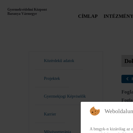
Gyermekvédelmi Központ
Baranya Vármegye
CÍMLAP
INTÉZMÉN
Do
Közérdekű adatok
Projektek
Fogla
Gyermekjogi Képviselők
Foglal
fo
Weboldalun
Karrier
Foglal
A bmgyk-n kizárólag az o
Fo
Művészetterápia