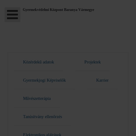
Gyermekvédelmi Központ Baranya Vármegye
Közérdekű adatok
Projektek
Gyermekjogi Képviselők
Karrier
Művészetterápia
Tanúsítvány ellenőrzés
Elektronikus aláírások