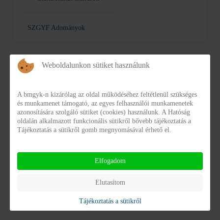
SZGYF Adományok
Weboldalunkon sütiket használunk
A bmgyk-n kizárólag az oldal működéséhez feltétlenül szükséges
és munkamenet támogató, az egyes felhasználói munkamenetek
azonosítására szolgáló sütiket (cookies) használunk. A Hatóság
oldalán alkalmazott funkcionális sütikről bővebb tájékoztatás a
Dokumentumtár
Tájékoztatás a sütikről gomb megnyomásával érhető el.
KATEGÓRIÁK
Elfogadom
Dokumentumtár
Elutasítom
Tájékoztatás a sütikről