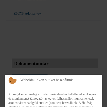
SZGYF Adományok
Dokumentumtár
KATEGÓRIÁK
Weboldalunkon sütiket használunk
Adatbázisok, nyilvántartások leíró adatai
A bmgyk-n kizárólag az oldal működéséhez feltétlenül szükséges
Adatbázisok, nyilvántartások leíró adatai - Archívum
és munkamenet támogató, az egyes felhasználói munkamenetek
azonosítására szolgáló sütiket (cookies) használunk. A Hatóság
(0)