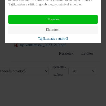
oldalán alkalmazott funkcionális sütikről bővebb tájékoztatás a
Tájékoztatás a sütikről gomb megnyomásával érhető el.
Data maping BMGYK
data_maping_gdpr_bmgyk.xlsx
Elfogadom
Részletek
Letöltés
Elutasítom
Nyilvántartások
Tájékoztatás a sütikről
nyilvantartasok_20231219.pdf
Részletek
Letöltés
Kijelzettek
száma