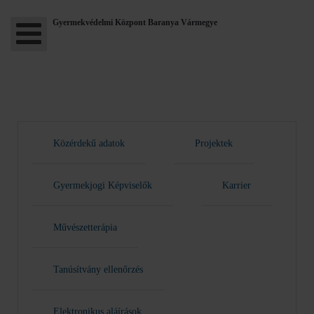
Gyermekvédelmi Központ Baranya Vármegye
Közérdekű adatok
Projektek
Gyermekjogi Képviselők
Karrier
Művészetterápia
Tanúsítvány ellenőrzés
Elektronikus aláírások